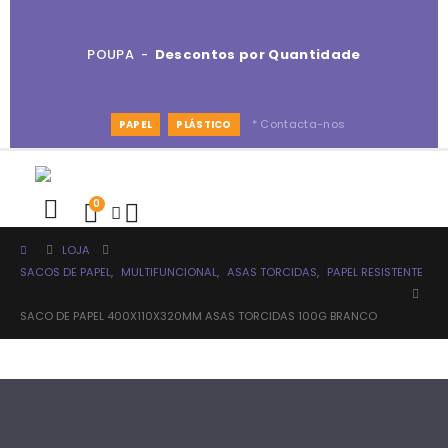
POUPA -
Descontos por Quantidade
* Contacta-nos
PAPEL
PLÁSTICO
0
LOJA
SACOS DE PAPEL
,
MULTIFUNCIONAL
,
ASAS TORCIDAS
,
PAPEL RESISTENTE
SACO DE PAPEL 400X110X320MM ASAS TORCIDAS 100G BRANCO