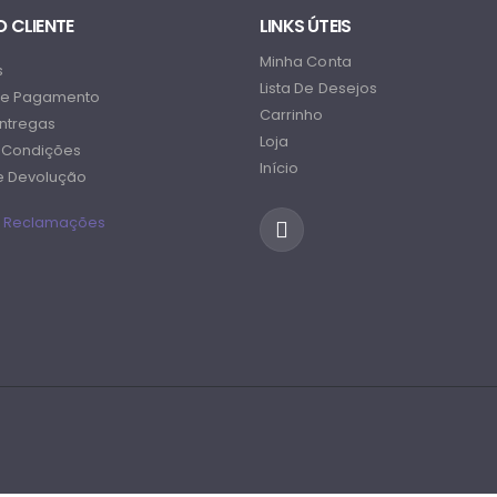
O CLIENTE
LINKS ÚTEIS
Minha Conta
s
Lista De Desejos
e Pagamento
Carrinho
Entregas
Loja
 Condições
Início
De Devolução