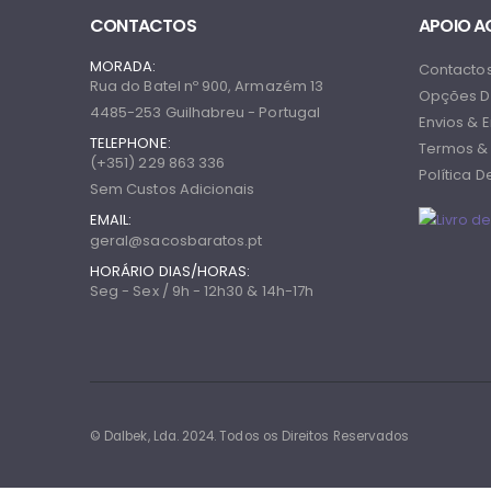
CONTACTOS
APOIO A
MORADA:
Contacto
Rua do Batel nº 900, Armazém 13
Opções D
4485-253 Guilhabreu - Portugal
Envios & 
TELEPHONE:
Termos &
(+351) 229 863 336
Política 
Sem Custos Adicionais
EMAIL:
geral@sacosbaratos.pt
HORÁRIO DIAS/HORAS:
Seg - Sex / 9h - 12h30 & 14h-17h
© Dalbek, Lda. 2024. Todos os Direitos Reservados