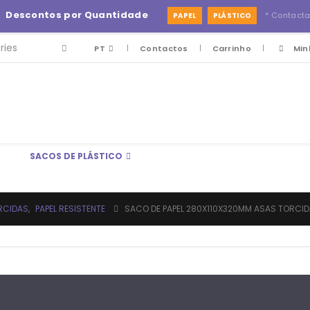
-
Descontos por Quantidade
* Contact
PAPEL
PLÁSTICO
PT
Contactos
Carrinho
Min
SACOS DE PLÁSTICO
RCIDAS
,
PAPEL RESISTENTE
SACO DE PAPEL 280X110X320MM ASAS TORCI