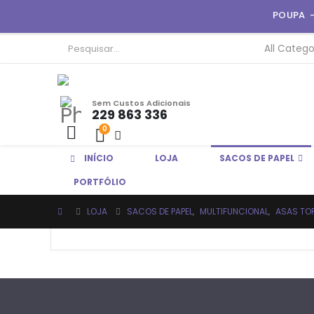
POUPA 
Sem Custos Adicionais
229 863 336
0
INÍCIO
LOJA
SACOS DE PAPEL
EM BREVE
PORTFÓLIO
LOJA
SACOS DE PAPEL
,
MULTIFUNCIONAL
,
ASAS TO