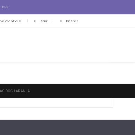
a-nos
ha Conta
Sair
Entrar
DAS 90G LARANJA