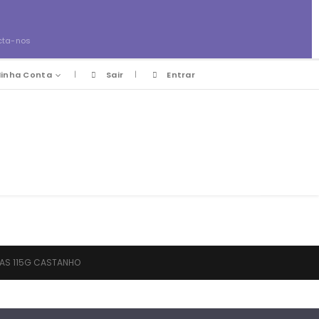
cta-nos
inha Conta
Sair
Entrar
DAS 115G CASTANHO