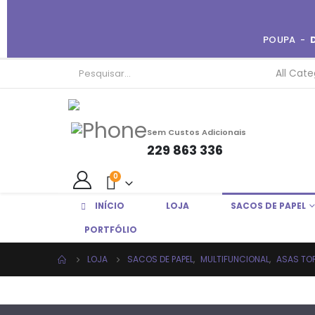
POUPA -
Sem Custos Adicionais
229 863 336
0
INÍCIO
LOJA
SACOS DE PAPEL
EM BREVE
PORTFÓLIO
LOJA
SACOS DE PAPEL
,
MULTIFUNCIONAL
,
ASAS TO