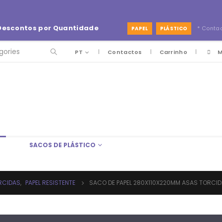
Descontos por Quantidade
* Conta
PAPEL
PLÁSTICO
PT
Contactos
Carrinho
M
SACOS DE PLÁSTICO
RCIDAS
,
PAPEL RESISTENTE
SACO DE PAPEL 280X110X220MM ASAS TORCI