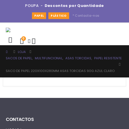
POUPA -
Descontos por Quantidade
* Contacta-nos
PAPEL
PLÁSTICO
0
LOJA
SACOS DE PAPEL
,
MULTIFUNCIONAL
,
ASAS TORCIDAS
,
PAPEL RESISTENTE
SACO DE PAPEL 220X100X280MM ASAS TORCIDAS 90G AZUL CLARO
CONTACTOS