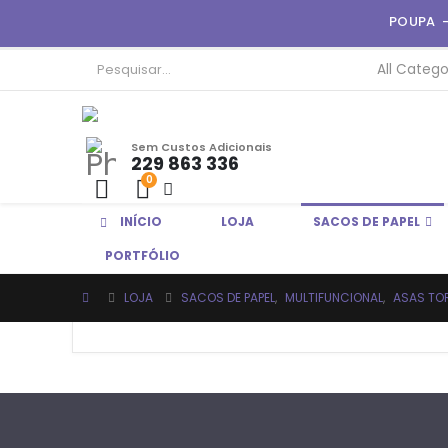
POUPA 
Sem Custos Adicionais
229 863 336
0
INÍCIO
LOJA
SACOS DE PAPEL
EM BREVE
PORTFÓLIO
LOJA
SACOS DE PAPEL
,
MULTIFUNCIONAL
,
ASAS TO