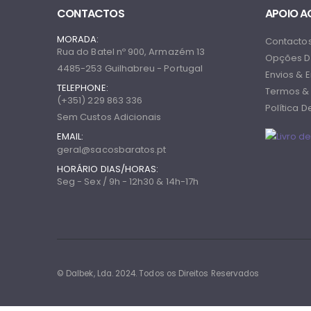
CONTACTOS
APOIO A
MORADA:
Contacto
Rua do Batel nº 900, Armazém 13
Opções D
4485-253 Guilhabreu - Portugal
Envios & 
TELEPHONE:
Termos &
(+351) 229 863 336
Política 
Sem Custos Adicionais
EMAIL:
geral@sacosbaratos.pt
HORÁRIO DIAS/HORAS:
Seg - Sex / 9h - 12h30 & 14h-17h
© Dalbek, Lda. 2024. Todos os Direitos Reservados