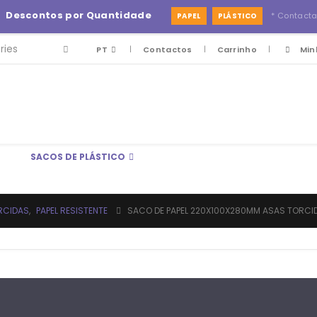
-
Descontos por Quantidade
* Contact
PAPEL
PLÁSTICO
PT
Contactos
Carrinho
Min
SACOS DE PLÁSTICO
RCIDAS
,
PAPEL RESISTENTE
SACO DE PAPEL 220X100X280MM ASAS TORCI