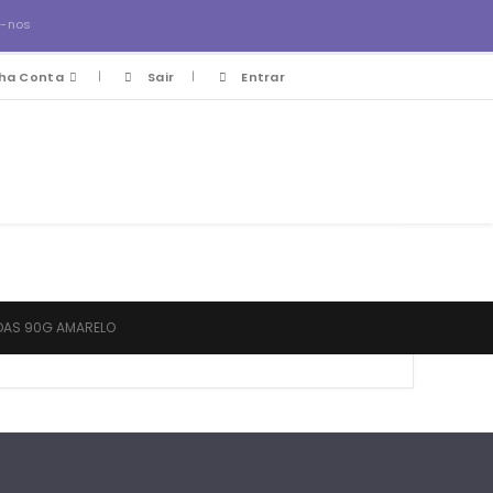
a-nos
ha Conta
Sair
Entrar
DAS 90G AMARELO