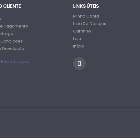
O CLIENTE
LINKS ÚTEIS
Minha Conta
s
Lista De Desejos
e Pagamento
Carrinho
Entregas
Loja
 Condições
Início
De Devolução