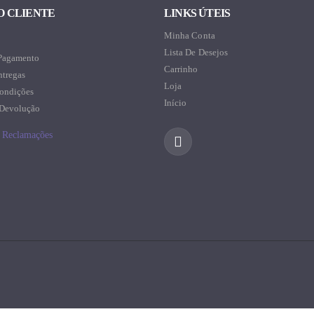
O CLIENTE
LINKS ÚTEIS
Minha Conta
Lista De Desejos
Pagamento
Carrinho
ntregas
Loja
ondições
Início
 Devolução