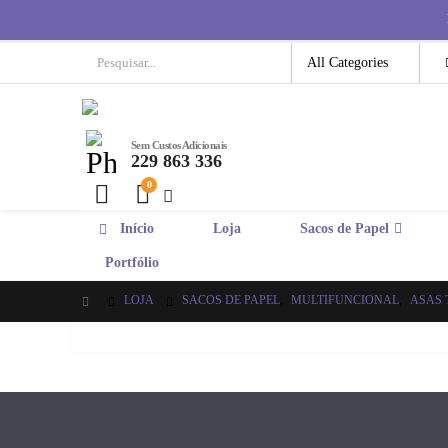
Sem Custos Adicionais
229 863 336
0
Início
Loja
Sacos de Papel
Em Breve
Portfólio
LOJA
SACOS DE PAPEL
,
MULTIFUNCIONAL
,
ASAS 