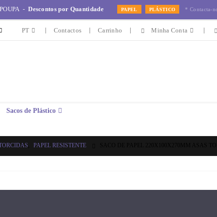
POUPA -
Descontos por Quantidade
* Contacta-n
PAPEL
PLÁSTICO
PT
Contactos
Carrinho
Minha Conta
Sacos de Plástico
TORCIDAS
,
PAPEL RESISTENTE
SACO DE PAPEL 220X100X270MM ASAS T