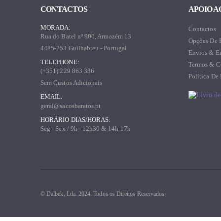
CONTACTOS
APOIO A
MORADA:
Contactos
Rua do Batel nº 900, Armazém 13
Opções De 
4485-253 Guilhabreu - Portugal
Envios & E
TELEPHONE:
Termos & C
(+351) 229 863 336
Política De
Sem Custos Adicionais
EMAIL:
geral@sacosbaratos.pt
HORÁRIO DIAS/HORAS:
Seg - Sex / 9h - 12h30 & 14h-17h
© Dalbek, Lda. 2024. Todos os Direitos Reservados