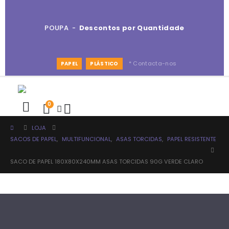
POUPA -
Descontos por Quantidade
* Contacta-nos
PAPEL
PLÁSTICO
0
LOJA
SACOS DE PAPEL
,
MULTIFUNCIONAL
,
ASAS TORCIDAS
,
PAPEL RESISTENTE
SACO DE PAPEL 180X80X240MM ASAS TORCIDAS 90G VERDE CLARO