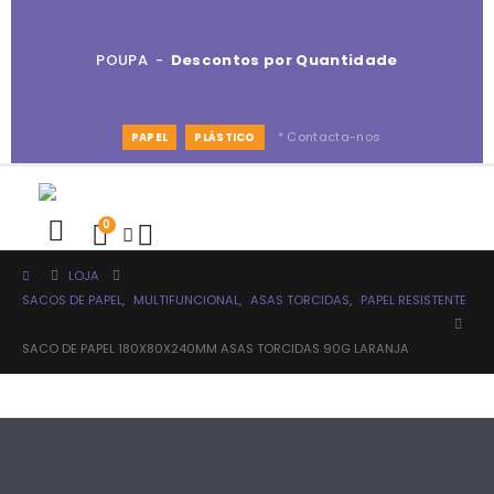
POUPA -
Descontos por Quantidade
* Contacta-nos
PAPEL
PLÁSTICO
0
LOJA
SACOS DE PAPEL
,
MULTIFUNCIONAL
,
ASAS TORCIDAS
,
PAPEL RESISTENTE
SACO DE PAPEL 180X80X240MM ASAS TORCIDAS 90G LARANJA