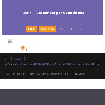
POUPA -
Descontos por Quantidade
* Contacta-nos
PAPEL
PLÁSTICO
0
LOJA
SACOS DE PAPEL
,
MULTIFUNCIONAL
,
ASAS TORCIDAS
,
PAPEL RESISTENTE
SACO DE PAPEL 180X80X240MM ASAS TORCIDAS 90G BRANCO