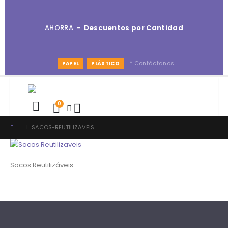
AHORRA -
Descuentos por Cantidad
* Contáctanos
PAPEL
PLÁSTICO
0
SACOS-REUTILIZAVEIS
Sacos Reutilizáveis