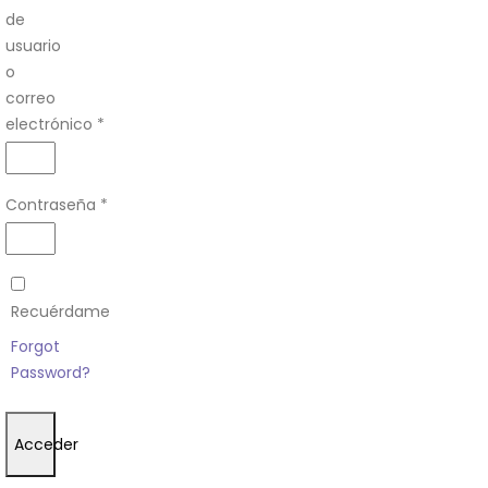
de
usuario
o
correo
electrónico
*
Obligatorio
Contraseña
*
Obligatorio
Recuérdame
Forgot
Password?
Acceder