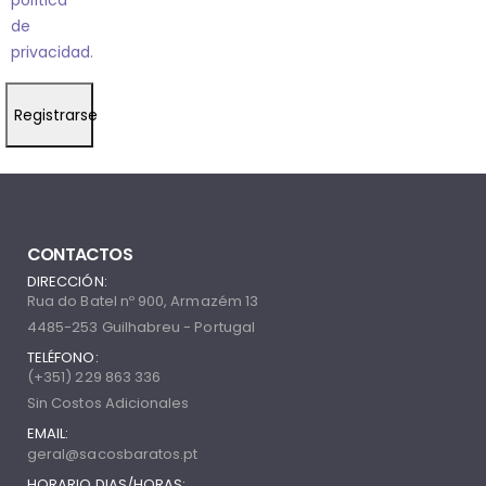
política
de
privacidad
.
Registrarse
CONTACTOS
DIRECCIÓN:
Rua do Batel nº 900, Armazém 13
4485-253 Guilhabreu - Portugal
TELÉFONO:
(+351) 229 863 336
Sin Costos Adicionales
EMAIL:
geral@sacosbaratos.pt
HORARIO DIAS/HORAS: