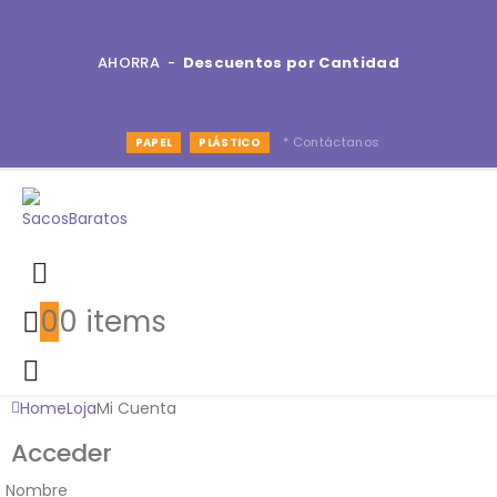
AHORRA -
Descuentos por Cantidad
* Contáctanos
PAPEL
PLÁSTICO
0
0 items
Home
Loja
Mi Cuenta
Acceder
Nombre